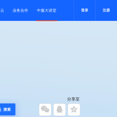
服云
业务合作
中服大讲堂
登录
注册
分享至



搜索